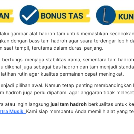
melalui gambar alat hadroh tam untuk memastikan kecocoka
kan dengan bass tam hadroh agar suara terdengar lebih da
aat tampil, terutama dalam durasi panjang.
 berfungsi menjaga stabilitas irama, sementara tam hadro
u dikenal juga sebagai bas hadroh dan tam menjadi standar
atihan rutin agar kualitas permainan cepat meningkat.
menjadi pilihan awal. Namun tetap penting membandingkan 
am hadroh juga perlu dipahami agar anggaran tidak meleset
ya atau ingin langsung
jual tam hadroh
berkualitas untuk ke
tra Musik
.
Kami siap membantu Anda memilih alat yang te