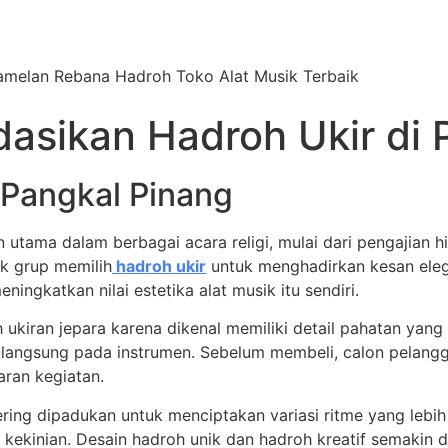
Gamelan Rebana Hadroh Toko Alat Musik Terbaik
asikan Hadroh Ukir di 
 Pangkal Pinang
utama dalam berbagai acara religi, mulai dari pengajian hing
ak grup memilih
hadroh ukir
untuk menghadirkan kesan eleg
ingkatkan nilai estetika alat musik itu sendiri.
h ukiran jepara karena dikenal memiliki detail pahatan yan
t langsung pada instrumen. Sebelum membeli, calon pelang
ran kegiatan.
ng dipadukan untuk menciptakan variasi ritme yang lebih
inian. Desain hadroh unik dan hadroh kreatif semakin d